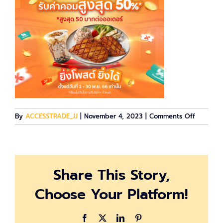
on
By
ACCESSTRADE_JJ
|
November 4, 2023
|
Comments Off
1200×12
Shopee-
Food-
Main-
Share This Story,
Mechani
Choose Your Platform!
Facebook
X
LinkedIn
Pinterest