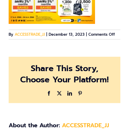
on
By
ACCESSTRADE_JJ
|
December 13, 2023
|
Comments Off
AW_104
1040
Share This Story,
Choose Your Platform!
Facebook
X
LinkedIn
Pinterest
About the Author:
ACCESSTRADE_JJ