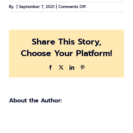
on
By
|
September 7, 2021
|
Comments Off
Performance
Growth
Summit
2021
Share This Story,
by
ACCESSTRADE
Choose Your Platform!
Facebook
X
LinkedIn
Pinterest
About the Author: