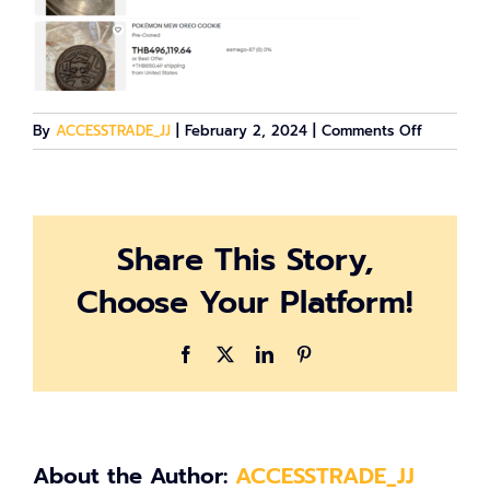
on
By
ACCESSTRADE_JJ
|
February 2, 2024
|
Comments Off
Screensho
2024-
02-
02
Share This Story,
101052
Choose Your Platform!
Facebook
X
LinkedIn
Pinterest
About the Author:
ACCESSTRADE_JJ