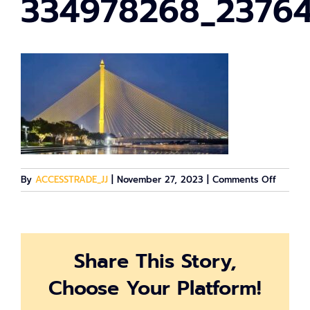
334978268_23764
on
By
ACCESSTRADE_JJ
|
November 27, 2023
|
Comments Off
334978
Share This Story,
Choose Your Platform!