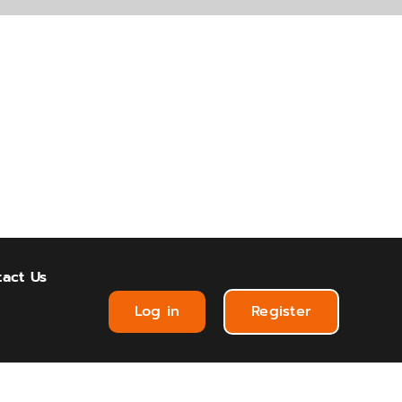
act Us
Log in
Register