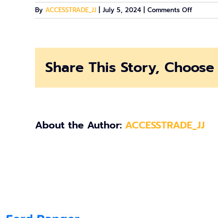
on
By
ACCESSTRADE_JJ
|
July 5, 2024
|
Comments Off
image-
638424
Share This Story, Choose 
About the Author:
ACCESSTRADE_JJ