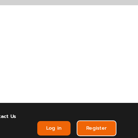
act Us
Log in
Register