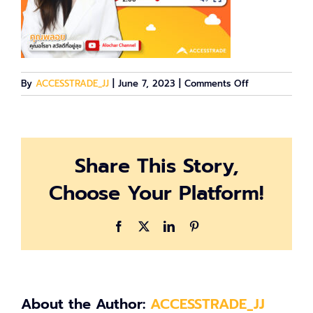
on
By
ACCESSTRADE_JJ
|
June 7, 2023
|
Comments Off
alochar-
01
Share This Story,
Choose Your Platform!
Facebook
X
LinkedIn
Pinterest
About the Author:
ACCESSTRADE_JJ