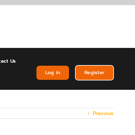
act Us
Log in
Register
Previous