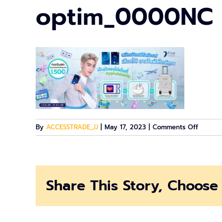
optim_0000NC
on
By
ACCESSTRADE_JJ
|
May 17, 2023
|
Comments Off
optim_
Share This Story, Choose 