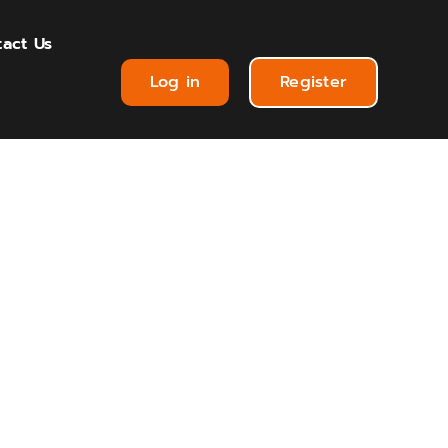
act Us
Log in
Register