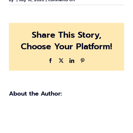
มาตรการ
ช่วย
เหลือ
และ
Share This Story,
ข้อมูล
สถาบัน
Choose Your Platform!
การ
เงิน
ใน
Facebook
X
LinkedIn
Pinterest
สถานการณ์
โค
วิด-19
About the Author: