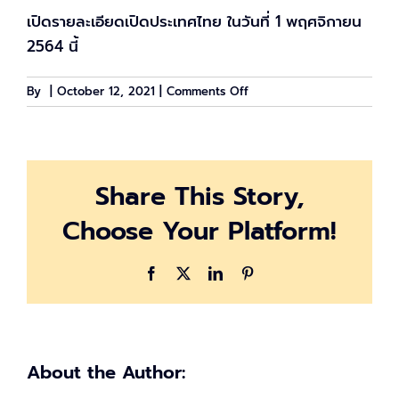
เปิดรายละเอียดเปิดประเทศไทย ในวันที่ 1 พฤศจิกายน
2564 นี้
on
By
|
October 12, 2021
|
Comments Off
เตรียม
ตัว
เปิด
ประเทศ
Share This Story,
1
พ.ย.
Choose Your Platform!
นี้
ฉีด
วัคซีน
Facebook
X
LinkedIn
Pinterest
แล้ว
ไม่
ต้อง
กักตัว
About the Author: