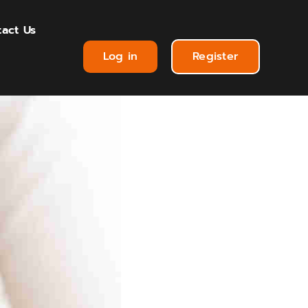
act Us
Log in
Register