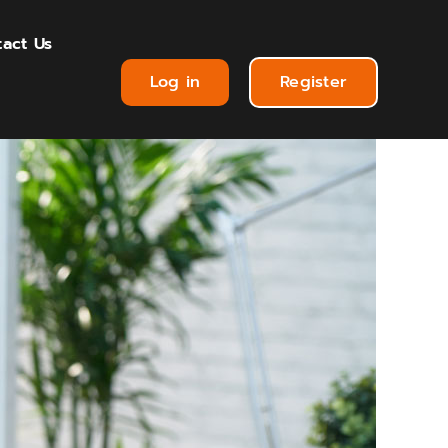
act Us
Log in
Register