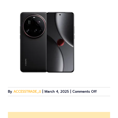
on
By
ACCESSTRADE_JJ
|
March 4, 2025
|
Comments Off
xiaomi-
smartphone-
15-
ultra-