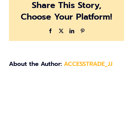
Share This Story,
16512-
black-
Choose Your Platform!
5g-
01-
square_med
Facebook
X
LinkedIn
Pinterest
About the Author:
ACCESSTRADE_JJ