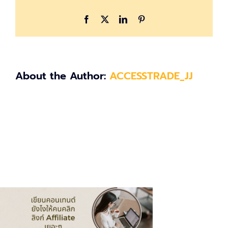
คลิก
ลิงก์
Facebook
X
LinkedIn
Pinterest
Affiliate
เยอะๆ
About the Author:
ACCESSTRADE_JJ