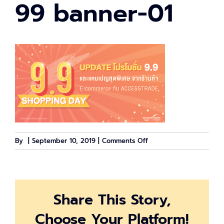
99 banner-01
on
By
|
September 10, 2019
|
Comments Off
99
banner-
01
Share This Story,
Choose Your Platform!