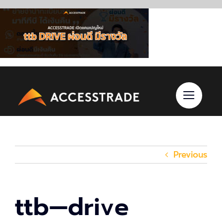
Skip
to
content
Previous
ttb—drive