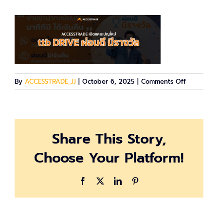
on
By
ACCESSTRADE_JJ
|
October 6, 2025
|
Comments Off
ttb
—
drive
Share This Story,
Choose Your Platform!
Facebook
X
LinkedIn
Pinterest