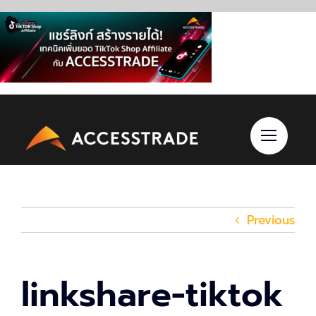
Skip
to
content
Previous
linkshare-tiktok