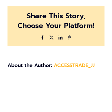
02-
06
Share This Story,
094914
Choose Your Platform!
Facebook
X
LinkedIn
Pinterest
About the Author:
ACCESSTRADE_JJ