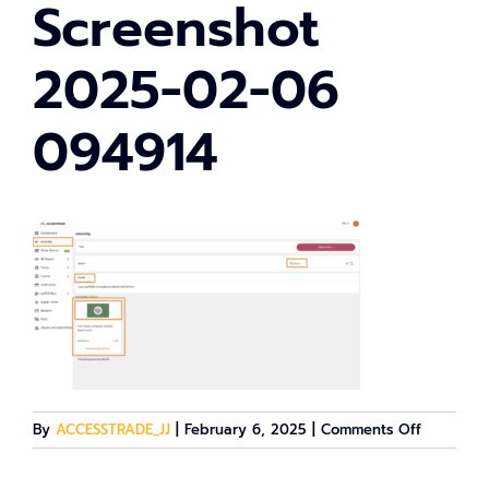
Screenshot
2025-02-06
094914
on
By
ACCESSTRADE_JJ
|
February 6, 2025
|
Comments Off
Screensho
2025-