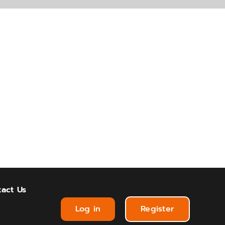
act Us
Log in
Register