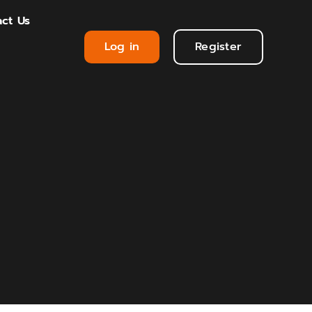
ct Us
Log in
Register