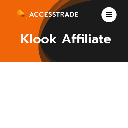
Skip
to
content
Klook Affiliate