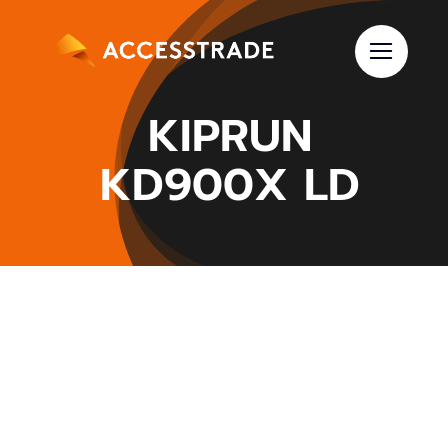
Skip
to
content
KIPRUN
KD900X LD