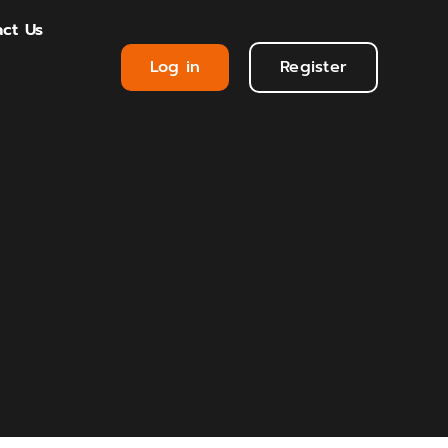
ct Us
Log in
Register