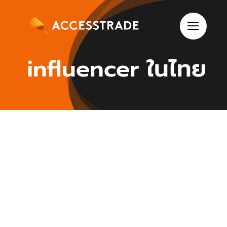
Skip
to
content
influencer ในไทย