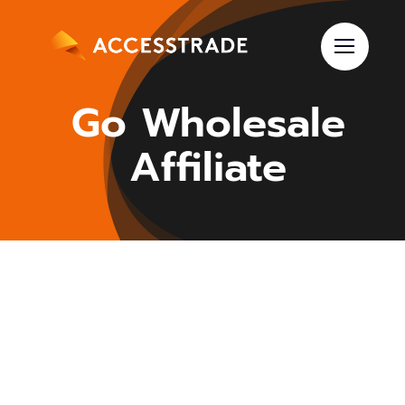
Skip
to
content
Go Wholesale
Affiliate