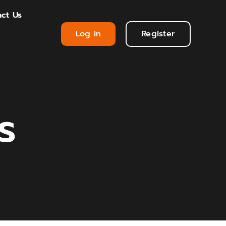
ct Us
Log in
Register
ไร