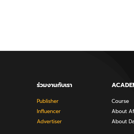
ร่วมงานกับเรา
ACADE
Publisher
Course
Influencer
About Aff
Advertiser
About D