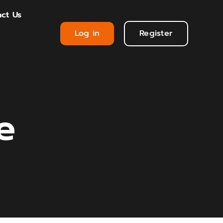
ct Us
Log in
Register
e