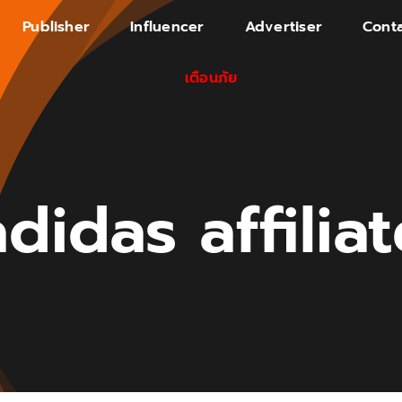
Publisher
Influencer
Advertiser
Conta
เตือนภัย
adidas affiliat