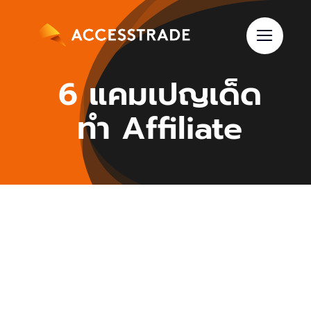
Skip
to
content
6 แคมเปญเด็ด
ทำ Affiliate