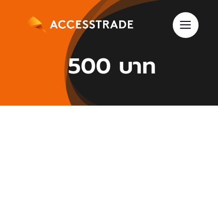
Skip
to
content
500 บาท