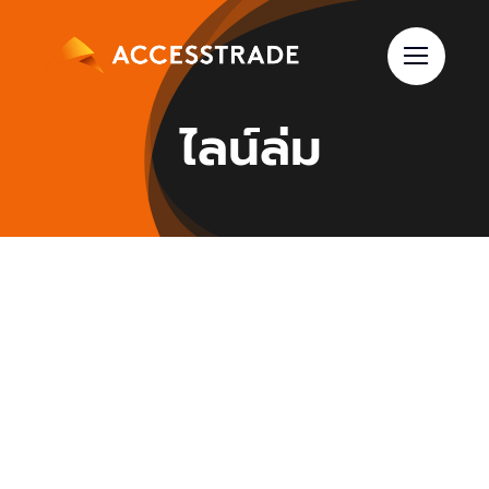
Skip
to
content
ไลน์ล่ม