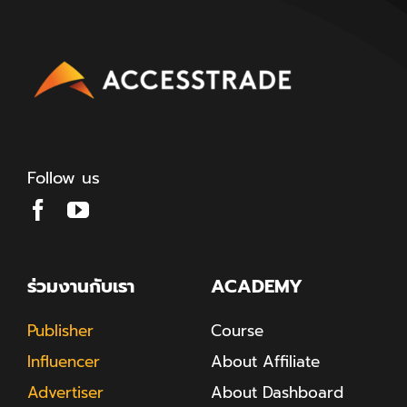
Follow us
ร่วมงานกับเรา
ACADEMY
Publisher
Course
Influencer
About Affiliate
Advertiser
About Dashboard