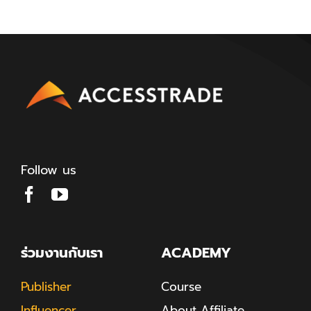
Follow us
ร่วมงานกับเรา
ACADEMY
Publisher
Course
Influencer
About Affiliate