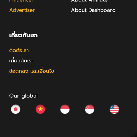
Advertiser
About Dashboard
เกี่ยวกับเรา
ติดต่อเรา
เกี่ยวกับเรา
ข้อตกลง และเงื่อนไข
Our global