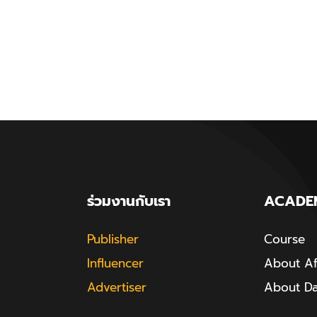
ร่วมงานกับเรา
ACADE
Publisher
Course
Influencer
About Aff
Advertiser
About D