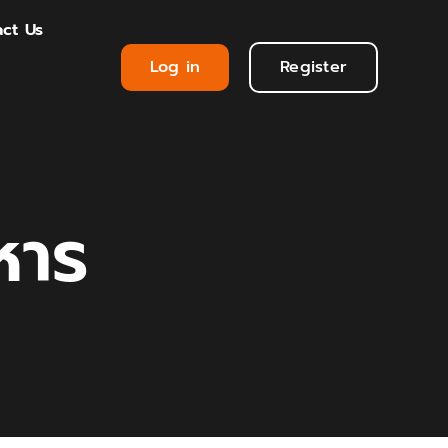
ct Us
Log in
Register
หาร