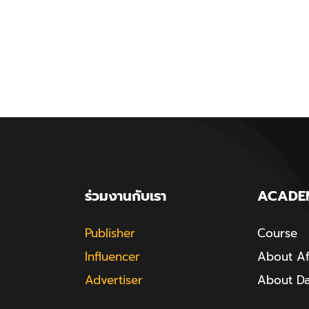
ร่วมงานกับเรา
ACADE
Publisher
Course
Influencer
About Aff
Advertiser
About D