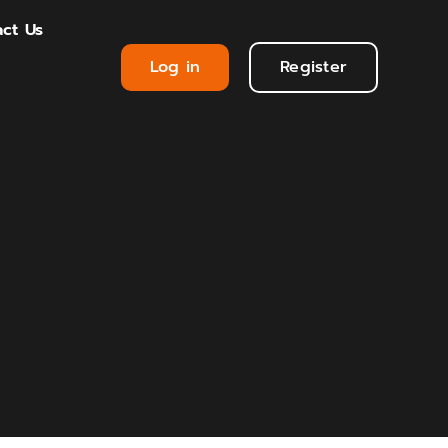
ct Us
Log in
Register