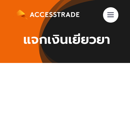
Skip
to
content
แจกเงินเยียวยา