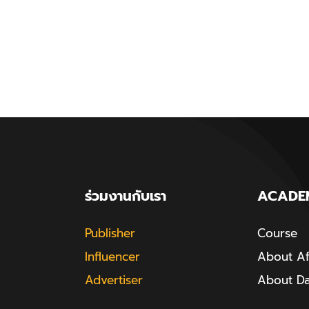
ร่วมงานกับเรา
ACADE
Publisher
Course
Influencer
About Aff
Advertiser
About D