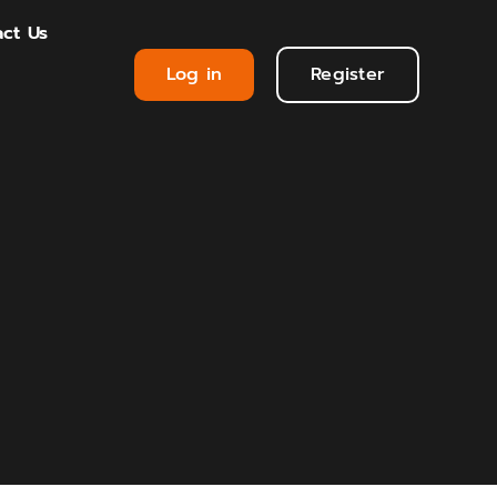
ct Us
Log in
Register