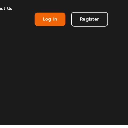
ct Us
Log in
Register