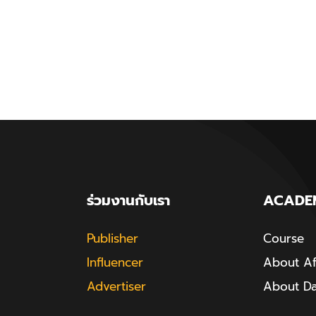
ร่วมงานกับเรา
ACADE
Publisher
Course
Influencer
About Aff
Advertiser
About D