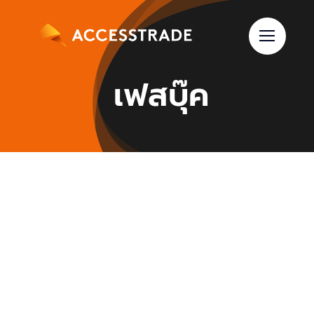
Skip
to
content
เฟสบุ๊ค