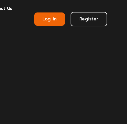
ct Us
Log in
Register