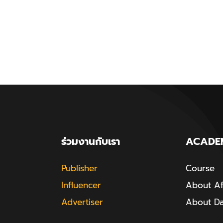
ร่วมงานกับเรา
ACADE
Publisher
Course
Influencer
About Aff
Advertiser
About D