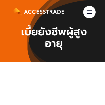
Skip
to
content
เบี้ยยังชีพผู้สูง
อายุ