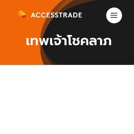
Skip
to
content
เทพเจ้าโชคลาภ