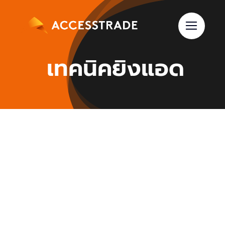
Skip
to
content
เทคนิคยิงแอด