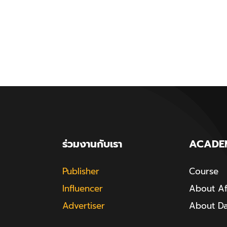
ร่วมงานกับเรา
ACADE
Publisher
Course
Influencer
About Aff
Advertiser
About D