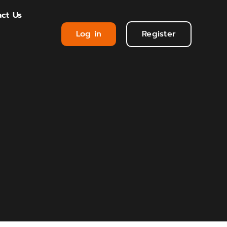
ct Us
Log in
Register