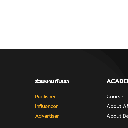
ร่วมงานกับเรา
ACADE
Publisher
Course
Influencer
About Aff
Advertiser
About D