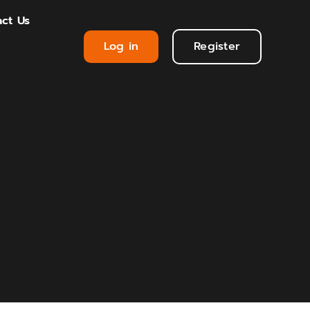
ct Us
Log in
Register