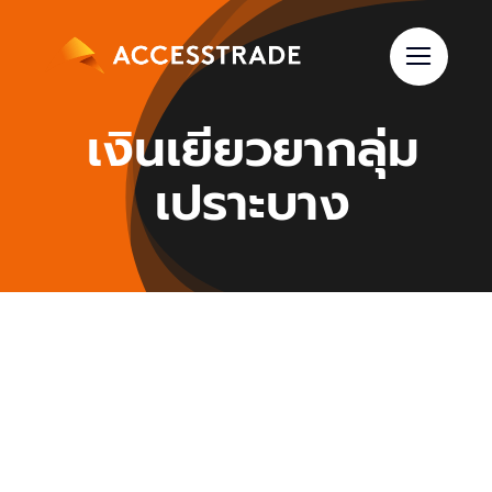
Skip
to
content
เงินเยียวยากลุ่ม
เปราะบาง