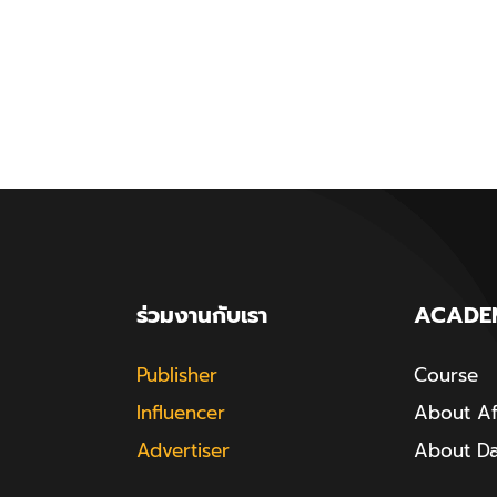
ร่วมงานกับเรา
ACADE
Publisher
Course
Influencer
About Aff
Advertiser
About D