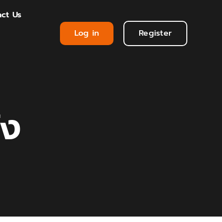
ct Us
Log in
Register
ัง