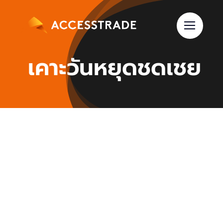
Skip
to
content
เคาะวันหยุดชดเชย