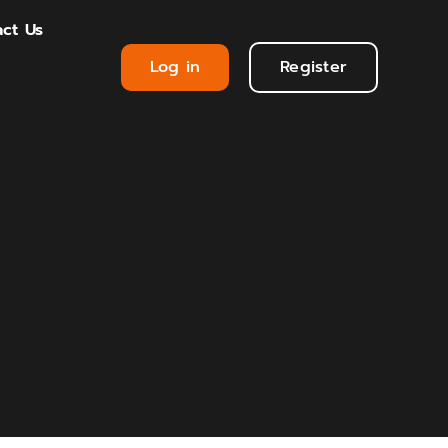
ct Us
Log in
Register