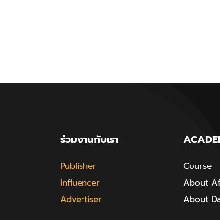
ร่วมงานกับเรา
ACADE
Publisher
Course
Influencer
About Aff
Advertiser
About D