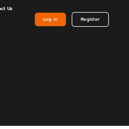
ct Us
Log in
Register