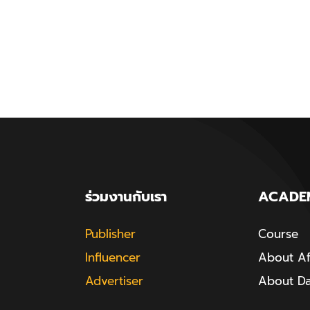
ร่วมงานกับเรา
ACADE
Publisher
Course
Influencer
About Aff
Advertiser
About D